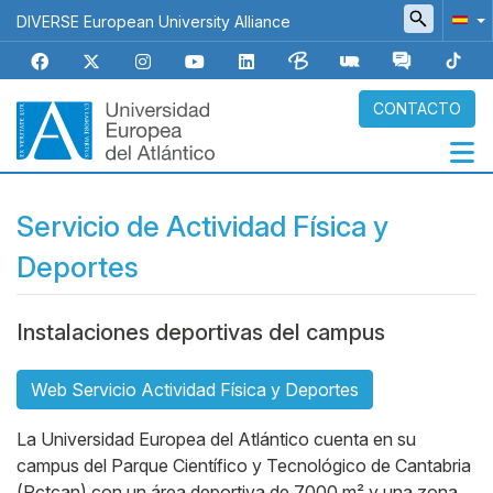
Pasar
DIVERSE European University Alliance
al
contenido
principal
CONTACTO
Navegación
Servicio de Actividad Física y
principal
Deportes
Micrositios
Body
Instalaciones deportivas del campus
Web Servicio Actividad Física y Deportes
La Universidad Europea del Atlántico cuenta en su
campus del Parque Científico y Tecnológico de Cantabria
(Pctcan) con un área deportiva de 7000 m² y una zona